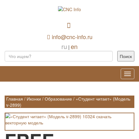
info@cnc-info.ru
ru
en
|
Toggl
navig
Главная
/
Иконки
/
Образование
/
«Студент читает» (Модель
v-2899)