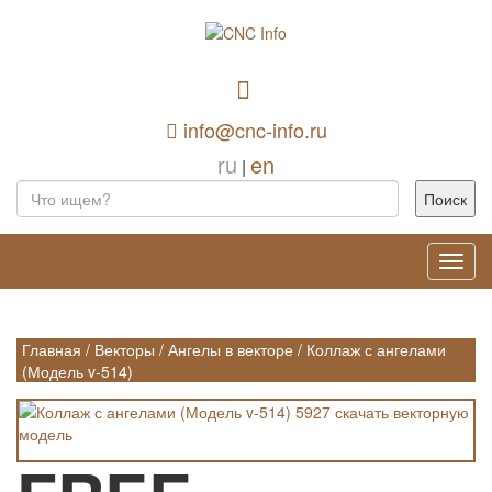
info@cnc-info.ru
ru
en
|
Toggl
navig
Главная
/
Векторы
/
Ангелы в векторе
/
Коллаж с ангелами
(Модель v-514)