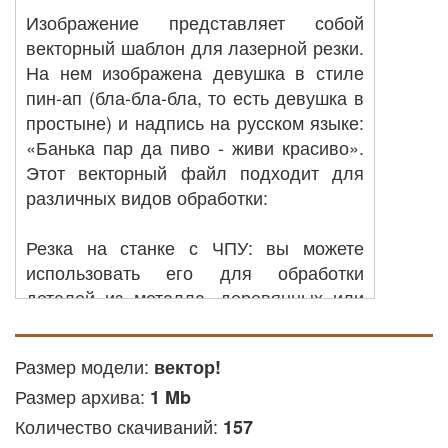
Изображение представляет собой
векторный шаблон для лазерной резки.
На нем изображена девушка в стиле
пин-ап (бла-бла-бла, то есть девушка в
простыне) и надпись на русском языке:
«Банька пар да пиво - живи красиво».
Этот векторный файл подходит для
различных видов обработки:
Резка на станке с ЧПУ: вы можете
использовать его для обработки
деталей из металла, деревянных или
других доступных материалов на
оборудовании с ЧПУ.
Размер модели:
вектор!
Резка лазером: файл подходит для
Размер архива:
лазерной резки фанеры и других
1 Mb
материалов.
Количество скачиваний:
157
Фрезерная гравировка: этот файл