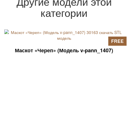
Другие модели этой
В ArtCAM этот векторный файл можно
категории
использовать для создания объемных
3D-моделей (данные ищите в статьях
на страницах сайта).
FREE
Маскот «Череп» (Модель v-pann_1407)