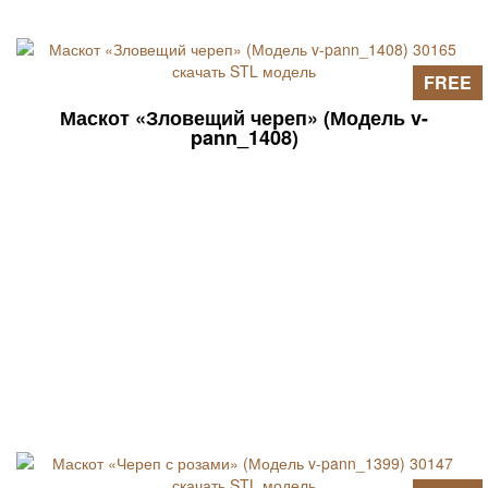
FREE
Маскот «Зловещий череп» (Модель v-
pann_1408)