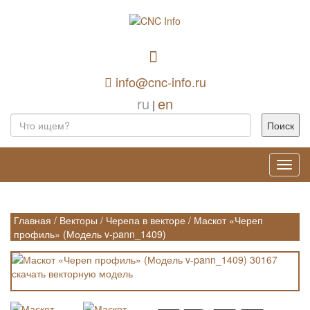
info@cnc-info.ru
ru
en
|
Toggl
navig
Главная
/
Векторы
/
Черепа в векторе
/
Маскот «Череп
профиль» (Модель v-pann_1409)