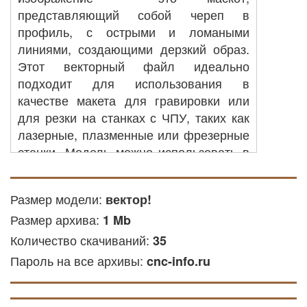
представляющий собой череп в
профиль, с острыми и ломаными
линиями, создающими дерзкий образ.
Этот векторный файл идеально
подходит для использования в
качестве макета для гравировки или
для резки на станках с ЧПУ, таких как
лазерные, плазменные или фрезерные
станки. Модель можно использовать в
дизайне, для тату или татуажа. Этот
макет позволит передать узнаваемость
Размер модели:
вектор!
и характер персонажа, а также
Размер архива:
обеспечит универсальность для
1 Mb
применения в различных материалах,
Количество скачиваний:
35
таких как металл, дерево или пластик.
Пароль на все архивы:
cnc-info.ru
ЧПУ резка: вы можете
использовать его для создания