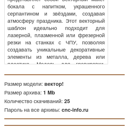
бокала с напитком, украшенного
серпантином и звёздами, создавая
атмосферу праздника. Этот векторный
шаблон идеально подходит для
лазерной, плазменной или фрезерной
резки на станках с ЧПУ, позволяя
создавать уникальные декоративные
элементы из металла, дерева или
пластика. Модель для гравировки,
характеризуется плавными линиями,
подчеркивающими праздничное
Размер модели:
вектор!
настроение и утончённость. Векторы
Размер архива:
для ЧПУ могут быть использованы в
1 Mb
дизайне, для тату и татуажа,
Количество скачиваний:
25
передавая узнаваемость и
Пароль на все архивы:
cnc-info.ru
универсальность для применения в
различных материалах.