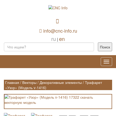
info@cnc-info.ru
ru
en
|
Toggl
navig
Главная
/
Векторы
/
Декоративные элементы
/
Трафарет
«Узор» (Модель v-1416)