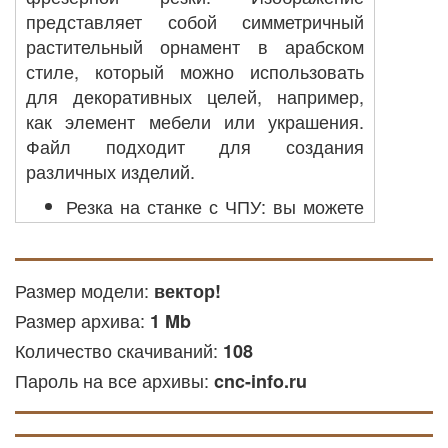
представляет собой симметричный
растительный орнамент в арабском
стиле, который можно использовать
для декоративных целей, например,
как элемент мебели или украшения.
Файл подходит для создания
различных изделий.
Резка на станке с ЧПУ: вы можете
использовать его для создания
деталей из акрила, акриловых или
других доступных материалов на
Размер модели:
вектор!
оборудовании с ЧПУ.
Размер архива:
1 Mb
Лазерная резка: файл
Количество скачиваний:
108
используется для лазерной резки
Пароль на все архивы:
фанеры и других твёрдых и мягких
cnc-info.ru
материалов.
Гравировка фрезой: этот файл