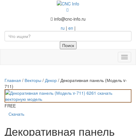
info@cnc-info.ru
ru
|
en
|
Toggl
naviga
Главная
/
Векторы
/
Декор
/
Декоративная панель (Модель v-
711)
FREE
Скачать
Декоративная панель