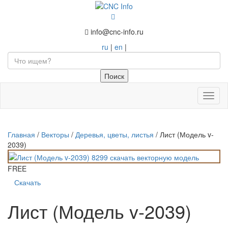
info@cnc-info.ru
ru
|
en
|
Toggl
naviga
Главная
/
Векторы
/
Деревья, цветы, листья
/
Лист (Модель v-
2039)
FREE
Скачать
Лист (Модель v-2039)