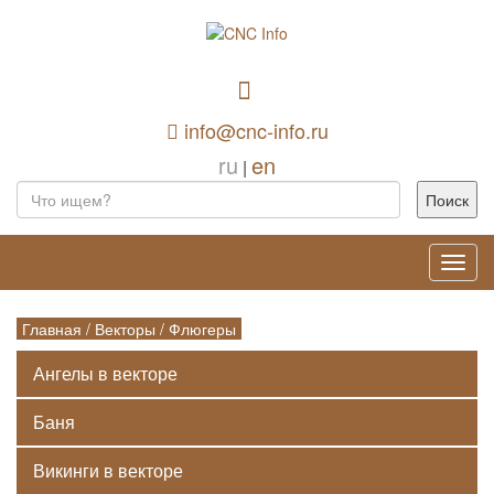
info@cnc-info.ru
ru
en
|
Toggl
navig
Главная
/
Векторы
/
Флюгеры
Ангелы в векторе
Баня
Викинги в векторе