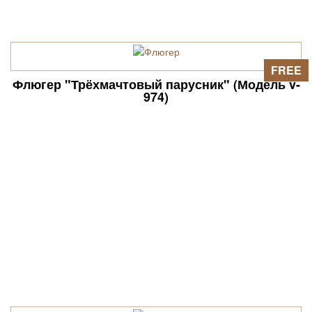
FREE
Флюгер "Трёхмачтовый парусник" (Модель v-
974)