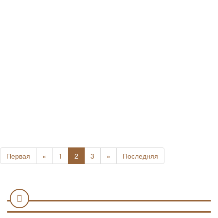
Первая
«
1
2
3
»
Последняя