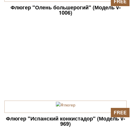
FREE
Флюгер "Олень большерогий" (Модель v-
1006)
FREE
Флюгер "Испанский конкистадор" (Модель v-
969)