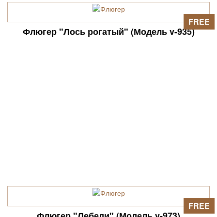
FREE
Флюгер "Лось рогатый" (Модель v-935)
FREE
Флюгер "Лебеди" (Модель v-973)