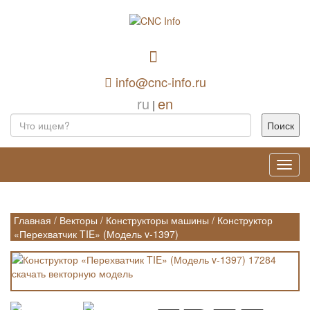
info@cnc-info.ru
ru
en
|
Toggl
navig
Главная
/
Векторы
/
Конструкторы машины
/
Конструктор
«Перехватчик TIE» (Модель v-1397)