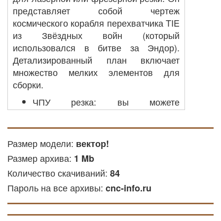
представляет собой чертеж
космического корабля перехватчика TIE
из Звёздных войн (который
использовался в битве за Эндор).
Детализированный план включает
множество мелких элементов для
сборки.
ЧПУ резка: вы можете
использовать его для создания
деталей из металла, деревянных
или других доступных материалов
Размер модели:
вектор!
на оборудовании с ЧПУ.
Размер архива:
1 Mb
Лазерная резка: файл подходит
Количество скачиваний:
84
для лазерной резки дерева и
Пароль на все архивы:
других твёрдых и мягких
cnc-info.ru
материалов.
Гравировка фрезой: этот файл