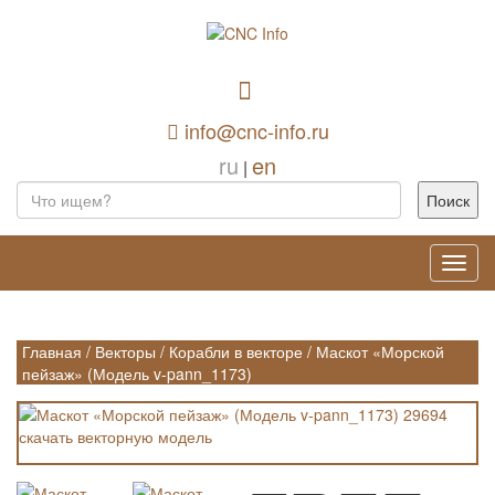
info@cnc-info.ru
ru
en
|
Toggl
navig
Главная
/
Векторы
/
Корабли в векторе
/
Маскот «Морской
пейзаж» (Модель v-pann_1173)