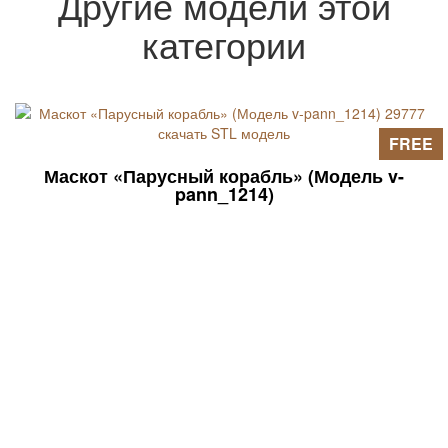
Другие модели этой
файл можно использовать для
разработки объемных 3D-моделей
категории
(данные ищите в статьях на страницах
сайта).
FREE
Маскот «Парусный корабль» (Модель v-
pann_1214)