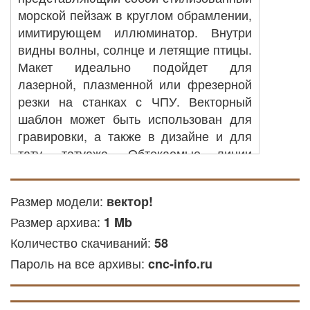
морской пейзаж в круглом обрамлении,
имитирующем иллюминатор. Внутри
видны волны, солнце и летящие птицы.
Макет идеально подойдет для
лазерной, плазменной или фрезерной
резки на станках с ЧПУ. Векторный
шаблон может быть использован для
гравировки, а также в дизайне и для
тату, татуажа. Обтекаемые линии
рисунка передают узнаваемость и
универсальность для применения в
Размер модели:
вектор!
металле, дереве или пластике.
Размер архива:
1 Mb
ЧПУ резка: вы можете
Количество скачиваний:
58
использовать его для создания
Пароль на все архивы:
деталей из дерева, акриловых или
cnc-info.ru
других доступных материалов на
оборудовании с ЧПУ.