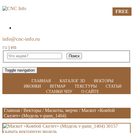
FREE
FREE
FREE
FREE
info@cnc-info.ru
ru
en
|
Toggle navigation
ГЛАВНАЯ
КАТАЛОГ 3D
ВЕКТОРЫ
ИКОНКИ
BITMAP
ТЕКСТУРЫ
СТАТЬИ
СТАНКИ ЧПУ
О САЙТЕ
Главная
/
Векторы
/
Маскоты, мерчи
/
Маскот «Ковбой
Скелет» (Модель v-pann_1404)