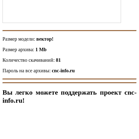
Файл доступен в форматах EPS, DXF и CDR,
совместимых с популярными программами
для ЧПУ, такими как NC Studio и ArtCAM.
В программе ArtCAM этот векторный файл
Размер модели:
вектор!
можно применить для создания объемных 3D-
моделей (данные ищите в статьях на
Размер архива:
1 Mb
страницах сайта).
Количество скачиваний:
81
Пароль на все архивы:
cnc-info.ru
Вы легко можете поддержать проект cnc-
info.ru!