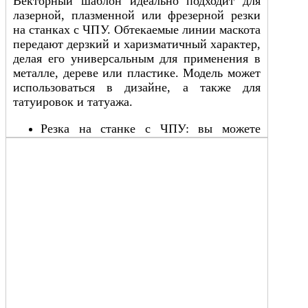
Векторный шаблон идеально подходит для
лазерной, плазменной или фрезерной резки
на станках с ЧПУ. Обтекаемые линии маскота
передают дерзкий и харизматичный характер,
делая его универсальным для применения в
металле, дереве или пластике. Модель может
использоваться в дизайне, а также для
татуировок и татуажа.
Резка на станке с ЧПУ: вы можете
применить его для обработки деталей из
пластика, деревянных или других
материалов на оборудовании с ЧПУ.
Лазерная резка ЧПУ: файл подходит для
лазерной обработки фанеры и других
мягких и твёрдых материалов.
Гравировка фрезой: этот файл можно
использовать для создания гравировки
на пластиковых поверхностях.
Плазменная резка: подходит для резки
металлических материалов с
использованием плазмы.