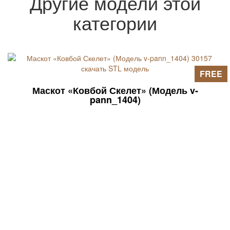
Другие модели этой
файл можно применить для разработки
объемных 3D-моделей (данные ищите
категории
в статьях на страницах сайта).
FREE
Маскот «Ковбой Скелет» (Модель v-
pann_1404)