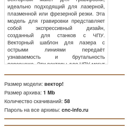
идеально подходящий для лазерной,
плазменной или фрезерной резки. Эта
модель для гравировки представляет
собой экспрессивный дизайн,
созданный для станков с ЧПУ.
Векторный шаблон для лазера с
острыми линиями передаёт
узнаваемость и брутальность
персонажа. Эти векторы для ЧПУ могут
быть использованы в дизайне и для
тату. Модель универсальна для
Размер модели:
вектор!
применения в металле, дереве или
Размер архива:
пластике.
1 Mb
Количество скачиваний:
58
Резка на станке с ЧПУ: вы можете
Пароль на все архивы:
применить его для обработки
cnc-info.ru
деталей из дерева, деревянных
или других материалов на