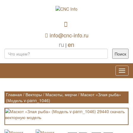
info@cnc-info.ru
ru
en
|
Toggl
navig
Главная
/
Векторы
/
Маскоты, мерчи
/
Маскот «Злая рыба»
(Модель v-pann_1046)