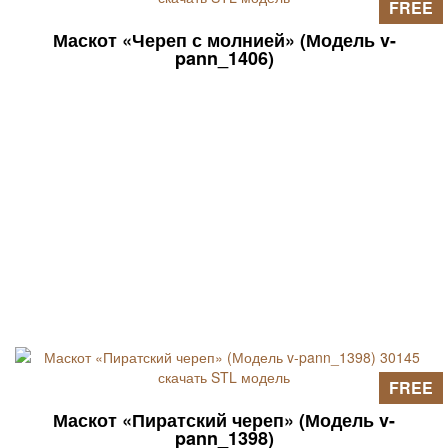
FREE
Маскот «Череп с молнией» (Модель v-
pann_1406)
FREE
Маскот «Пиратский череп» (Модель v-
pann_1398)