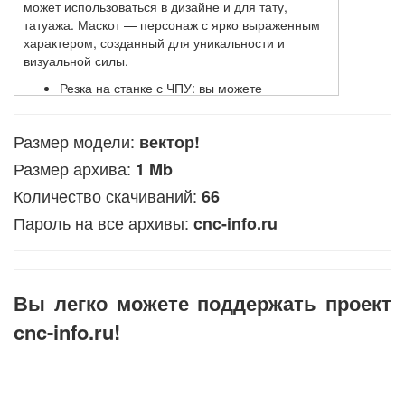
может использоваться в дизайне и для тату,
татуажа. Маскот — персонаж с ярко выраженным
характером, созданный для уникальности и
визуальной силы.
Резка на станке с ЧПУ: вы можете
использовать его для создания деталей из
металла, пластиковых или других доступных
Размер модели:
вектор!
материалов на оборудовании с ЧПУ.
Резка лазером: файл используется для
Размер архива:
1 Mb
лазерной резки дерева и других твёрдых и
Количество скачиваний:
66
мягких материалов.
Гравировка фрезой: этот файл можно
Пароль на все архивы:
cnc-info.ru
использовать для создания гравировки на
деревянных поверхностях.
Резка с плазмой: предназначен для
обработки металла материалов
Вы легко можете поддержать проект
плазменным резаком.
cnc-info.ru!
Файл доступен в форматах CDR и EPS и DXF,
подходящих с распространёнными программами
для ЧПУ, такими как ArtCAM и NC Studio.
В ArtCAM этот векторный файл можно применить