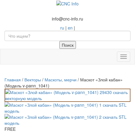
info@cnc-info.ru
ru
|
en
|
Toggl
naviga
Главная
/
Векторы
/
Маскоты, мерчи
/
Маскот «Злой кабан»
(Модель v-pann_1041)
FREE