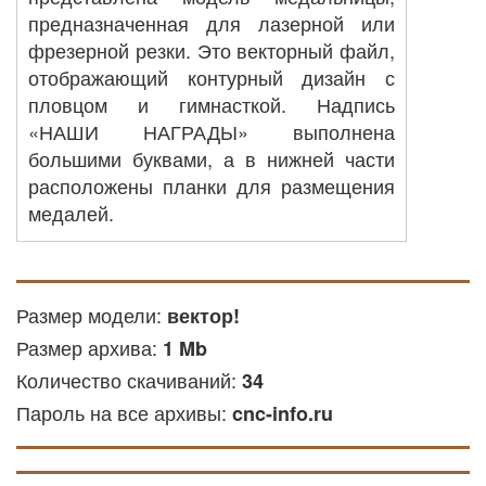
предназначенная для лазерной или
фрезерной резки. Это векторный файл,
отображающий контурный дизайн с
пловцом и гимнасткой. Надпись
«НАШИ НАГРАДЫ» выполнена
большими буквами, а в нижней части
расположены планки для размещения
медалей.
ЧПУ резка: вы можете
использовать его для обработки
деталей из акрила, акриловых или
Размер модели:
вектор!
других доступных материалов на
Размер архива:
1 Mb
оборудовании с ЧПУ.
Количество скачиваний:
34
Лазерная резка ЧПУ: файл
Пароль на все архивы:
используется для лазерной резки
cnc-info.ru
дерева и других твёрдых и мягких
материалов.