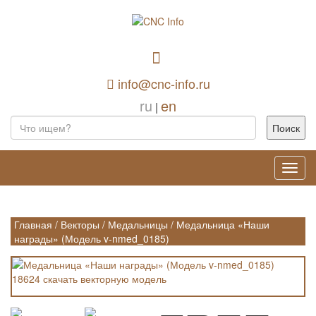
info@cnc-info.ru
ru
en
|
Toggl
navig
Главная
/
Векторы
/
Медальницы
/
Медальница «Наши
награды» (Модель v-nmed_0185)