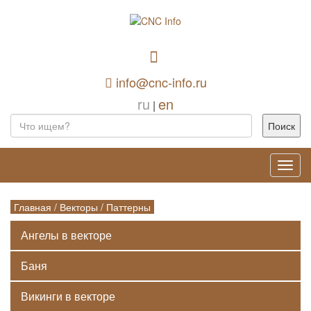
info@cnc-info.ru
ru
en
|
Toggl
navig
Главная
/
Векторы
/
Паттерны
Ангелы в векторе
Баня
Викинги в векторе