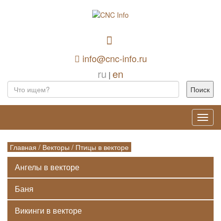
info@cnc-info.ru
ru
en
|
Toggl
navig
Главная
/
Векторы
/
Птицы в векторе
Ангелы в векторе
Баня
Викинги в векторе