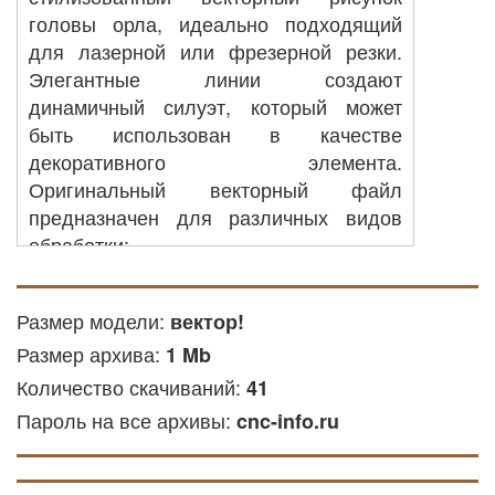
головы орла, идеально подходящий
для лазерной или фрезерной резки.
Элегантные линии создают
динамичный силуэт, который может
быть использован в качестве
декоративного элемента.
Оригинальный векторный файл
предназначен для различных видов
обработки:
ЧПУ резка: вы можете применить его
Размер модели:
вектор!
для создания деталей из металла,
Размер архива:
акриловых или других материалов на
1 Mb
оборудовании с ЧПУ.
Количество скачиваний:
41
Резка лазером: файл подходит для
Пароль на все архивы:
cnc-info.ru
лазерной обработки фанеры и других
мягких и твёрдых материалов.
Фрезерная гравировка: этот файл