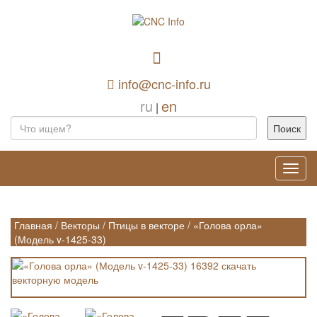
info@cnc-info.ru
ru
en
|
Toggl
navig
Главная
/
Векторы
/
Птицы в векторе
/
«Голова орла»
(Модель v-1425-33)