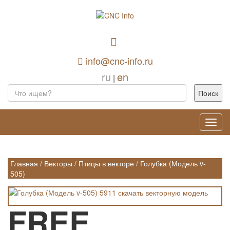
info@cnc-info.ru
ru
en
|
Toggl
navig
Главная
/
Векторы
/
Птицы в векторе
/
Голубка (Модель v-
505)
FREE