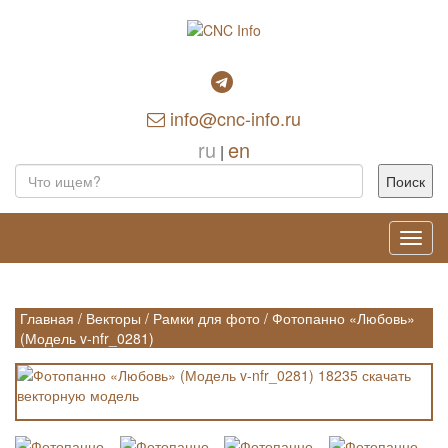
info@cnc-info.ru
ru
en
|
Toggl
navig
Главная
/
Векторы
/
Рамки для фото
/
Фотопанно «Любовь»
(Модель v-nfr_0281)