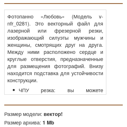
Фотопанно «Любовь» (Модель v-
nfr_0281). Это векторный файл для
лазерной или фрезерной резки,
изображающий силуэты мужчины и
женщины, смотрящих друг на друга.
Между ними расположено сердце и
круглые отверстия, предназначенные
для размещения фотографий. Внизу
находится подставка для устойчивости
конструкции.
ЧПУ резка: вы можете
использовать его для создания
деталей из металла, акриловых
или других доступных материалов
Размер модели:
вектор!
на оборудовании с ЧПУ.
Размер архива:
1 Mb
Лазерная резка: файл