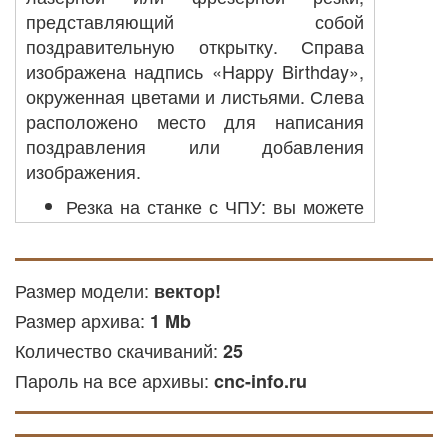
представляющий собой
поздравительную открытку. Справа
изображена надпись «Happy Birthday»,
окруженная цветами и листьями. Слева
расположено место для написания
поздравления или добавления
изображения.
Резка на станке с ЧПУ: вы можете
использовать его для создания
деталей из акрила, пластиковых
или других доступных материалов
Размер модели:
вектор!
на оборудовании с ЧПУ.
Размер архива:
1 Mb
Лазерная резка ЧПУ: файл
Количество скачиваний:
25
подходит для лазерной резки
Пароль на все архивы:
фанеры и других мягких и твёрдых
cnc-info.ru
материалов.
Гравировка фрезой: этот файл