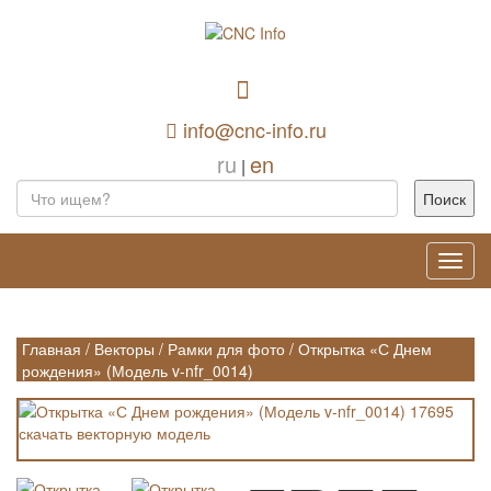
info@cnc-info.ru
ru
en
|
Toggl
navig
Главная
/
Векторы
/
Рамки для фото
/
Открытка «С Днем
рождения» (Модель v-nfr_0014)