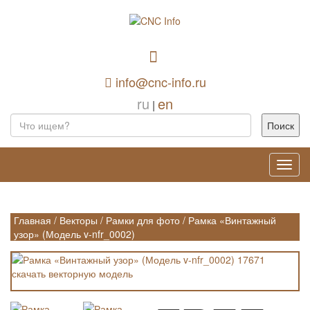
info@cnc-info.ru
ru
en
|
Toggl
navig
Главная
/
Векторы
/
Рамки для фото
/
Рамка «Винтажный
узор» (Модель v-nfr_0002)