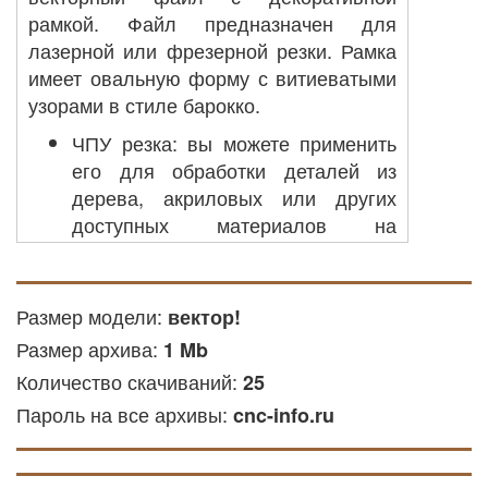
рамкой. Файл предназначен для
лазерной или фрезерной резки. Рамка
имеет овальную форму с витиеватыми
узорами в стиле барокко.
ЧПУ резка: вы можете применить
его для обработки деталей из
дерева, акриловых или других
доступных материалов на
оборудовании с ЧПУ.
Лазерная резка: файл подходит
для лазерной обработки дерева и
Размер модели:
вектор!
других твёрдых и мягких
Размер архива:
1 Mb
материалов.
Количество скачиваний:
25
Гравировка фрезой: этот файл
Пароль на все архивы:
подходит для создания
cnc-info.ru
гравировки на металлических
поверхностях.