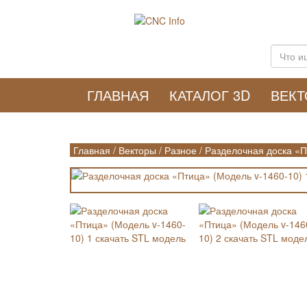
ГЛАВНАЯ
КАТАЛОГ 3D
ВЕК
Главная
/
Векторы
/
Разное
/
Разделочная доска «П