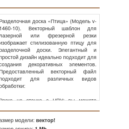
Разделочная доска «Птица» (Модель v-
1460-10). Векторный шаблон для
лазерной или фрезерной резки
изображает стилизованную птицу для
разделочной доски. Элегантный и
простой дизайн идеально подходит для
создания декоративных элементов.
Предоставленный векторный файл
подходит для различных видов
обработки:
Резка на станке с ЧПУ: вы можете
применить его для обработки деталей
из пластика, акриловых или других
азмер модели:
вектор!
материалов на оборудовании с ЧПУ.
азмер архива:
Лазерная резка ЧПУ: файл подходит
1 Mb