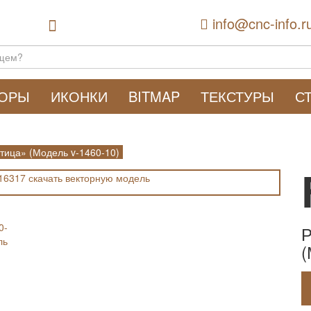
info@cnc-info.r
ТОРЫ
ИКОНКИ
BITMAP
ТЕКСТУРЫ
С
тица» (Модель v-1460-10)
Р
(