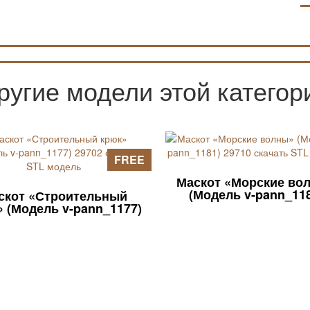
ругие модели этой категор
FREE
Маскот «Морские во
(Модель v-pann_11
скот «Строительный
 (Модель v-pann_1177)