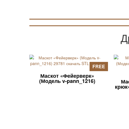
Д
FREE
Маскот «Фейерверк»
(Модель v-pann_1216)
Ма
крюк»