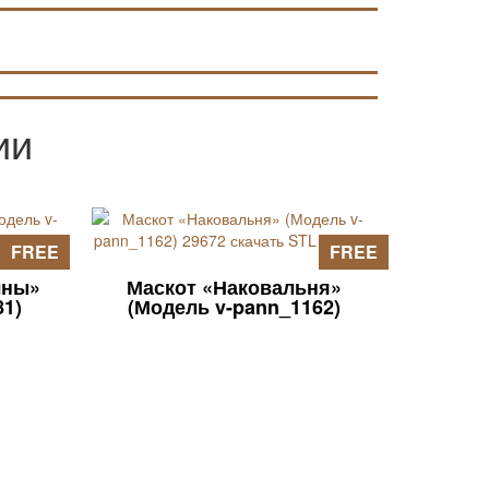
в статьях на страницах сайта).
ии
FREE
FREE
лны»
Маскот «Наковальня»
81)
(Модель v-pann_1162)