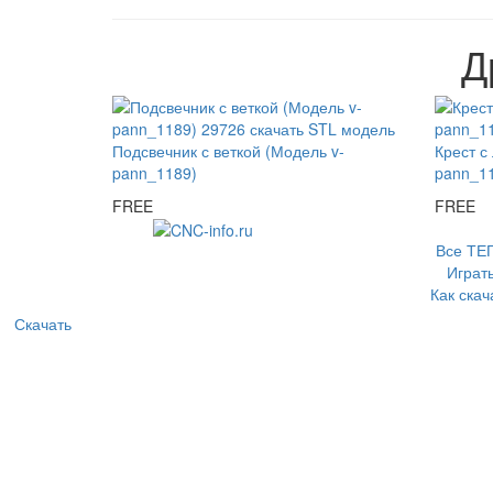
Д
Подсвечник с веткой (Модель v-
Крест с
pann_1189)
pann_1
FREE
FREE
Все ТЕ
Играт
Как скач
Скачать