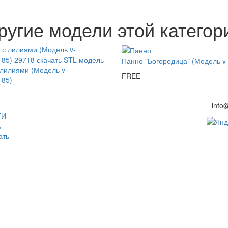
ругие модели этой категор
Панно "Богородица" (Модель v
 лилиями (Модель v-
FREE
185)
info
ГИ
ь
ать