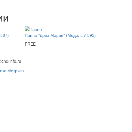
ии
-587)
Панно "Дева Мария" (Модель v-595)
FREE
@cnc-info.ru