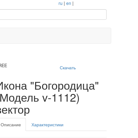
ru
|
en
|
REE
Скачать
Икона "Богородица"
(Модель v-1112)
вектор
Описание
Характеристики