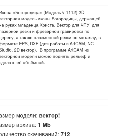
Икона «Богородица» (Модель v-1112) 2D
векторная модель иконы Богородицы, держащей
на руках младенца Христа. Вектор для ЧПУ, для
лазерной резки и фрезерной гравировки по
дереву, а так же плазменной резки по металлу, в
формате EPS, DXF (для работы в ArtCAM, NC
Studio, 2D вектор). В программе ArtCAM из
векторной модели можно поднять рельеф и
сделать её объёмной.
азмер модели:
вектор!
азмер архива:
1 Mb
оличество скачиваний:
712