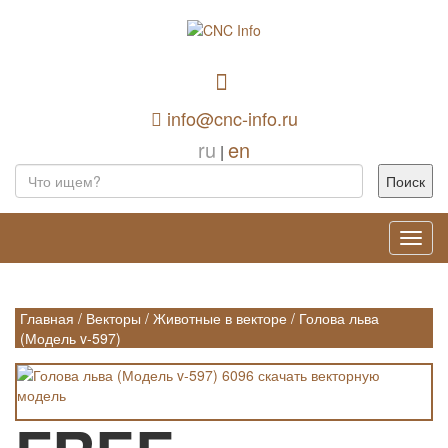
info@cnc-info.ru
ru
en
|
Toggl
navig
Главная
/
Векторы
/
Животные в векторе
/
Голова льва
(Модель v-597)