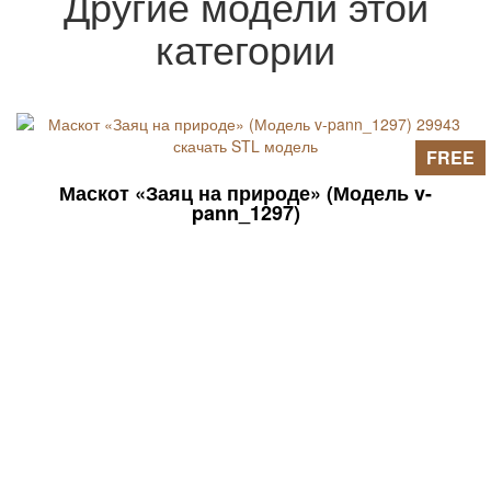
Другие модели этой
3D-моделей (данные ищите в статьях
на страницах сайта).
категории
FREE
Маскот «Заяц на природе» (Модель v-
pann_1297)