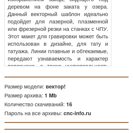
деревом на фоне заката у озера.
Данный векторный шаблон идеально
подойдет для лазерной, плазменной
или фрезерной резки на станках с ЧПУ.
Этот макет для гравировки может быть
использован в дизайне, для тату и
татуажа. Линии плавные и обтекаемые,
передают узнаваемость и характер
персонажа, а также универсальность
для применения в металле, дереве или
пластике.
Размер модели:
вектор!
Резка на станке с ЧПУ: вы можете
Размер архива:
1 Mb
применить его для обработки
Количество скачиваний:
16
деталей из металла, акриловых
Пароль на все архивы:
или других материалов на
cnc-info.ru
оборудовании с ЧПУ.
Лазерная резка ЧПУ: файл