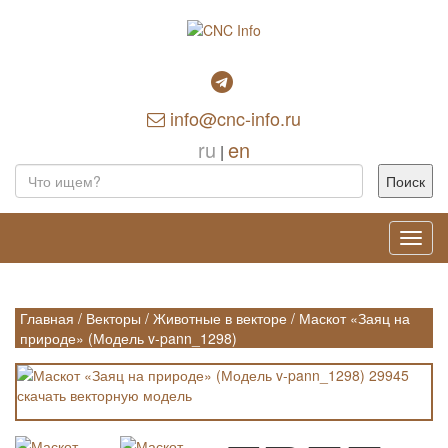
info@cnc-info.ru
ru
en
|
Toggl
navig
Главная
/
Векторы
/
Животные в векторе
/
Маскот «Заяц на
природе» (Модель v-pann_1298)