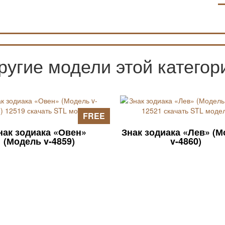
ругие модели этой категор
FREE
нак зодиака «Овен»
Знак зодиака «Лев» (
(Модель v-4859)
v-4860)