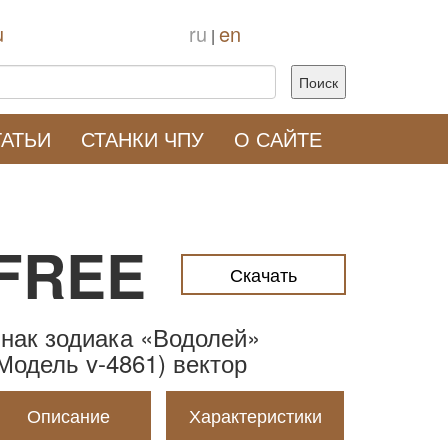
u
ru
en
|
ТАТЬИ
СТАНКИ ЧПУ
О САЙТЕ
FREE
Скачать
нак зодиака «Водолей»
Модель v-4861) вектор
Описание
Характеристики