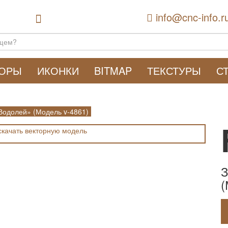
info@cnc-info.r
ТОРЫ
ИКОНКИ
BITMAP
ТЕКСТУРЫ
С
Водолей» (Модель v-4861)
З
(