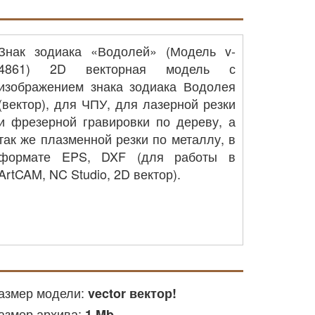
Знак зодиака «Водолей» (Модель v-
4861) 2D векторная модель с
изображением знака зодиака Водолея
(вектор), для ЧПУ, для лазерной резки
и фрезерной гравировки по дереву, а
так же плазменной резки по металлу, в
формате EPS, DXF (для работы в
ArtCAM, NC Studio, 2D вектор).
азмер модели:
vector вектор!
азмер архива:
1 Mb