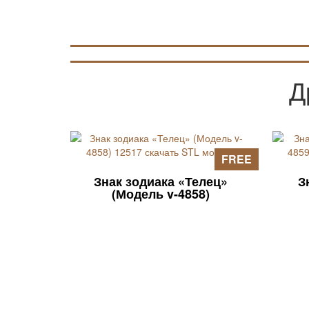
Д
FREE
Знак зодиака «Телец»
З
(Модель v-4858)