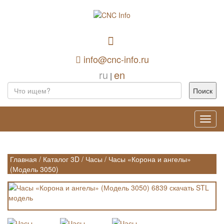
info@cnc-info.ru
ru
en
|
Toggl
navig
Главная
/
Каталог 3D
/
Часы
/
Часы «Корона и ангелы»
(Модель 3050)