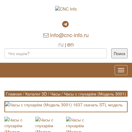
info@cnc-info.ru
ru
en
|
Toggl
navig
Главная
/
Каталог 3D
/
Часы
/
Часы с глухарём (Модель 3001)