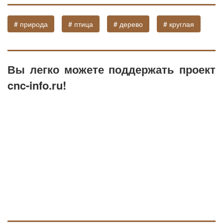
# природа
# птица
# дерево
# круглая
Вы легко можете поддержать проект
cnc-info.ru!