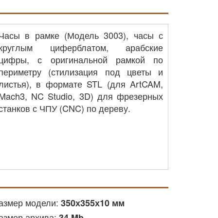
Часы в рамке (Модель 3003), часы с
круглым циферблатом, арабские
цифры, с оригинальной рамкой по
периметру (стилизация под цветы и
листья), в формате STL (для ArtCAM,
Mach3, NC Studio, 3D) для фрезерных
станков с ЧПУ (CNC) по дереву.
азмер модели:
350х355х10 мм
азмер архива:
34 Mb