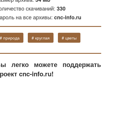
оличество скачиваний:
330
ароль на все архивы:
cnc-info.ru
# природа
# круглая
# цветы
ы легко можете поддержать
роект cnc-info.ru!