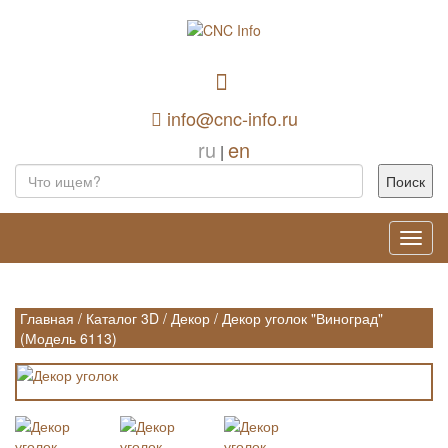
info@cnc-info.ru
ru
en
|
Toggl
navig
Главная
/
Каталог 3D
/
Декор
/
Декор уголок "Виноград"
(Модель 6113)