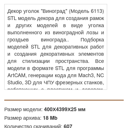
Декор уголок "Виноград" (Модель 6113)
STL модель декора для создания рамок
и других моделей в виде уголка
выполненного из виноградной лозы и
гроздьев винограда.. Подборка
моделей STL для декоративных работ
и создания декоративных элементов
для стилизации пространства. Все
модели в формате STL для программы
ArtCAM, генерации кода для Mach3, NC
Studio, 3D для ЧПУ фрезерных станков,
работающих с пластиком и деревом.
Эти конструкции пригодны для
использования не только на ЧПУ
Размер модели:
400Х4399Х25 мм
станках для домашнего использования,
Размер архива:
но и на промышленных станках с ЧПУ.
18 Mb
Количество скачиваний:
607