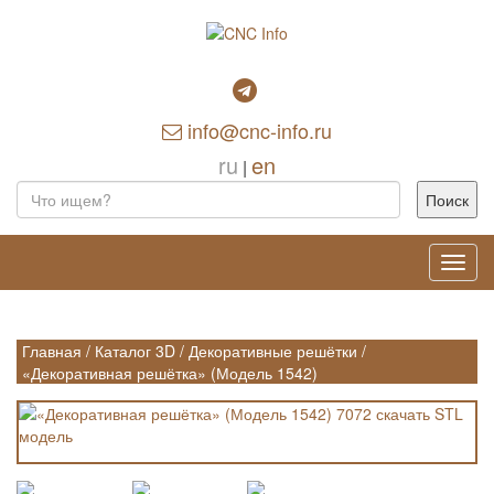
info@cnc-info.ru
ru
en
|
Toggl
navig
Главная
/
Каталог 3D
/
Декоративные решётки
/
«Декоративная решётка» (Модель 1542)