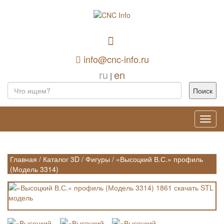
info@cnc-info.ru
ru
en
|
Toggl
navig
Главная
/
Каталог 3D
/
Фигуры
/
«Высоцкий В.С.» профиль
(Модель 3314)