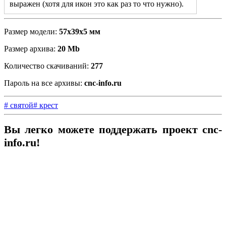
выражен (хотя для икон это как раз то что нужно).
Сосна обходиться очень дёшево, бук или дуб будут
стоять в 4-5 раз больше.
Размер модели:
57х39х5 мм
Так же модель можно использовать и для печати
Размер архива:
20 Mb
шаблона на 3D принтере (под форму для гипса или
пластика).
Количество скачиваний:
277
Пароль на все архивы:
cnc-info.ru
# святой
# крест
Вы легко можете поддержать проект cnc-
info.ru!