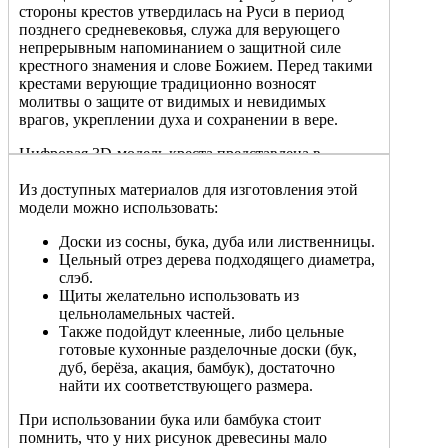
стороны крестов утвердилась на Руси в период
позднего средневековья, служа для верующего
непрерывным напоминанием о защитной силе
крестного знамения и слове Божием. Перед такими
крестами верующие традиционно возносят
молитвы о защите от видимых и невидимых
врагов, укреплении духа и сохранении в вере.
Цифровая 3D-модель креста представлена в
универсальном формате STL, предназначенном для
работы на станках с ЧПУ. Данная 3D-модель
Из доступных материалов для изготовления этой
оптимизирована под высокоточную фрезеровку
модели можно использовать:
подетально или целиком, позволяя изготавливать
Доски из сосны, бука, дуба или лиственницы.
изделия из различных пород дерева, камня или
Цельный отрез дерева подходящего диаметра,
мягких металлов с сохранением мельчайших
слэб.
деталей рельефа.
Щиты желательно использовать из
цельноламельных частей.
Также подойдут клеенные, либо цельные
готовые кухонные разделочные доски (бук,
дуб, берёза, акация, бамбук), достаточно
найти их соответствующего размера.
При использовании бука или бамбука стоит
помнить, что у них рисунок древесины мало