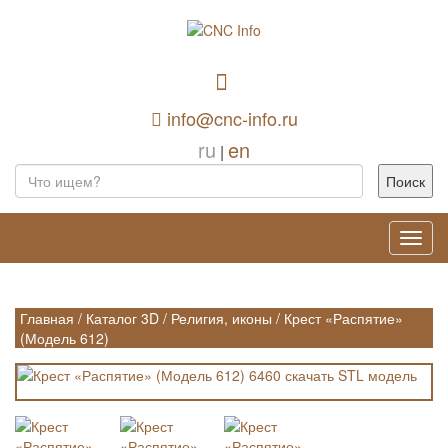
info@cnc-info.ru
ru
en
|
Toggl
navig
Главная
/
Каталог 3D
/
Религия, иконы
/
Крест «Распятие»
(Модель 612)