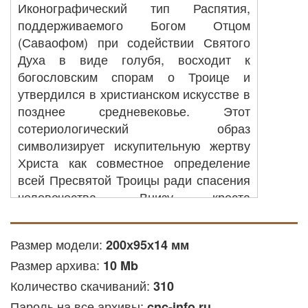
Иконографический тип Распятия,
поддерживаемого Богом Отцом
(Саваофом) при содействии Святого
Духа в виде голубя, восходит к
богословским спорам о Троице и
утвердился в христианском искусстве в
позднее средневековье. Этот
сотериологический образ
символизирует искупительную жертву
Христа как совместное определение
всей Пресвятой Троицы ради спасения
человечества. Внизу креста
традиционно изображаются
Богородица и апостол Иоанн Богослов,
Размер модели:
200х95х14 мм
либо евангельские сцены раннего
Размер архива:
периода земной жизни Спасителя,
10 Mb
подчеркивающие непрерывность
Количество скачиваний:
310
домостроительства спасения.
Пароль на все архивы:
cnc-info.ru