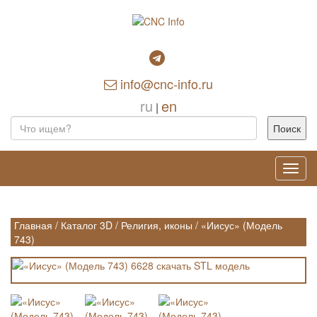
info@cnc-info.ru
ru
en
|
Toggl
navig
Главная
/
Каталог 3D
/
Религия, иконы
/
«Иисус» (Модель
743)