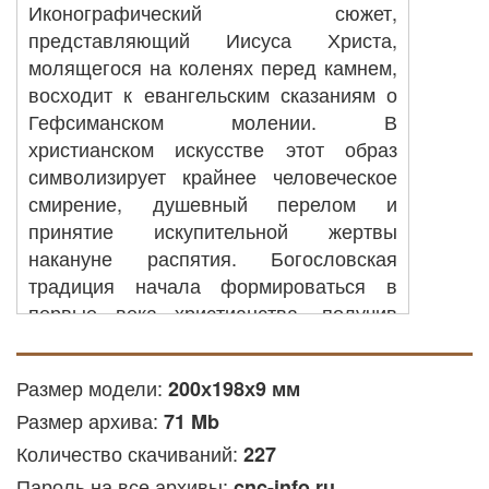
Иконографический сюжет,
представляющий Иисуса Христа,
молящегося на коленях перед камнем,
восходит к евангельским сказаниям о
Гефсиманском молении. В
христианском искусстве этот образ
символизирует крайнее человеческое
смирение, душевный перелом и
принятие искупительной жертвы
накануне распятия. Богословская
традиция начала формироваться в
первые века христианства, получив
глубокое развитие в византийских и
древнерусских миниатюрах и
Размер модели:
200х198х9 мм
рельефах. Перед подобными
Размер архива:
изваяниями верующие возносят
71 Mb
молитвы о даровании духовных сил в
Количество скачиваний:
227
период тяжелых жизненных испытаний,
Пароль на все архивы:
cnc-info.ru