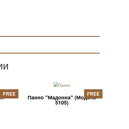
благочестия.
ии
FREE
FREE
ел"
Панно "Мадонна" (Модель
5105)