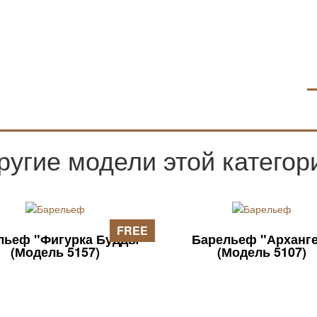
ругие модели этой категор
FREE
льеф "Фигурка Будды"
Барельеф "Арханг
(Модель 5157)
(Модель 5107)