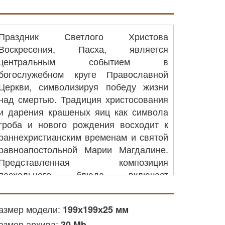
Праздник Светлого Христова
Воскресения, Пасха, является
центральным событием в
богослужебном круге Православной
Церкви, символизируя победу жизни
над смертью. Традиция христосования
и дарения крашеных яиц как символа
гроба и нового рождения восходит к
раннехристианским временам и святой
равноапостольной Марии Магдалине.
Представленная композиция
пасхального блюда включает
традиционные церковно-славянские
надписи «Христос Воскресе» и
азмер модели:
199х199х25 мм
«Воистину Воскресе», обрамляющие
азмер архива:
углубления для пяти пасхальных яиц.
30 Mb