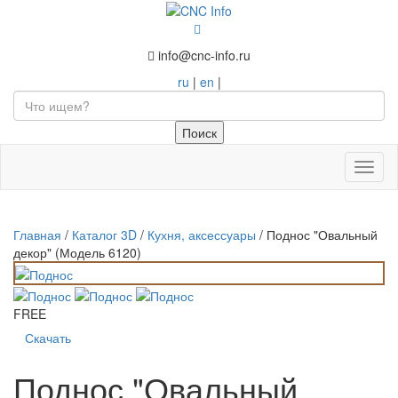
info@cnc-info.ru
ru
|
en
|
Toggl
naviga
Главная
/
Каталог 3D
/
Кухня, аксессуары
/
Поднос "Овальный
декор" (Модель 6120)
FREE
Скачать
Поднос "Овальный