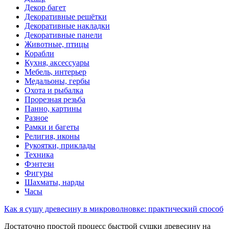
Декор багет
Декоративные решётки
Декоративные накладки
Декоративные панели
Животные, птицы
Корабли
Кухня, аксессуары
Мебель, интерьер
Медальоны, гербы
Охота и рыбалка
Прорезная резьба
Панно, картины
Разное
Рамки и багеты
Религия, иконы
Рукоятки, приклады
Техника
Фэнтези
Фигуры
Шахматы, нарды
Часы
Как я сушу древесину в микроволновке: практический способ
Достаточно простой процесс быстрой сушки древесину на