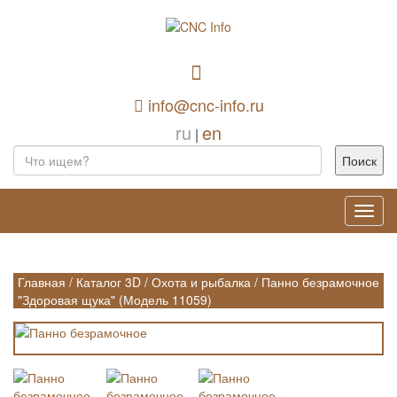
info@cnc-info.ru
ru
en
|
Toggl
navig
Главная
/
Каталог 3D
/
Охота и рыбалка
/
Панно безрамочное
"Здоровая щука" (Модель 11059)