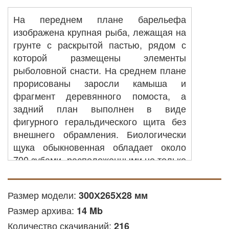
На переднем плане барельефа
изображена крупная рыба, лежащая на
грунте с раскрытой пастью, рядом с
которой размещены элементы
рыболовной снасти. На среднем плане
прорисованы заросли камыша и
фрагмент деревянного помоста, а
задний план выполнен в виде
фигурного геральдического щита без
внешнего обрамления. Биологически
щука обыкновенная обладает около
700 зубами, расположенными не только
на челюстях, но и на языке, жаберных
дугах и нёбе, что позволяет ей надежно
Размер модели:
300Х265Х28 мм
удерживать добычу. Барельеф
Размер архива:
подходит для оформления интерьеров
14 Mb
охотничьих домиков, бань,
Количество скачиваний:
216