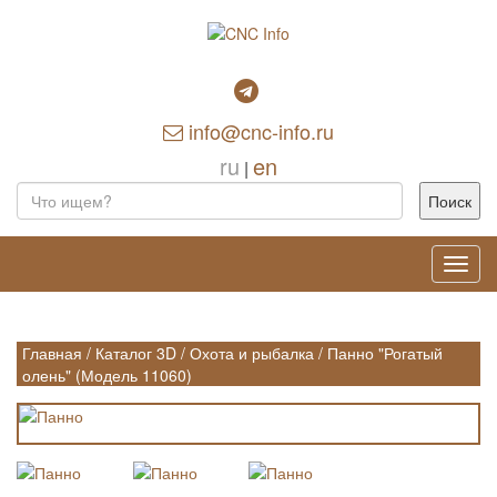
info@cnc-info.ru
ru
en
|
Toggl
navig
Главная
/
Каталог 3D
/
Охота и рыбалка
/
Панно "Рогатый
олень" (Модель 11060)