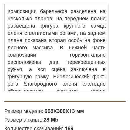
Композиция барельефа разделена на
несколько планов: на переднем плане
размещена фигура крупного самца
оленя с ветвистыми рогами, на заднем
плане показана вторая особь на фоне
лесного массива. В нижней части
композиции горизонтально
расположены два перекрещенных
ружья, а вся сцена заключена в
фигурную рамку. Биологический факт:
рога благородного оленя ежегодно
сбрасываются самцами после
завершения периода размножения,
после чего начинается рост новой
Размер модели:
208Х300Х13 мм
костной ткани. Данное изделие
Размер архива:
применяется для оформления
28 Mb
интерьеров охотничьих домиков,
Количество скачиваний:
169