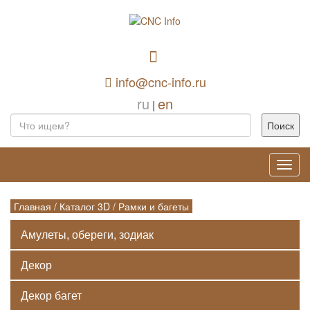
info@cnc-info.ru
ru
en
|
Toggl
navig
Главная
/
Каталог 3D
/
Рамки и багеты
Амулеты, обереги, зодиак
Декор
Декор багет