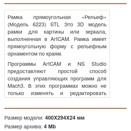
Рамка прямоугольная «Рельеф»
(Модель 6223) STL Это 3D модель
рамки для картины или зеркала,
выполненная в ArtCAM. Рамка имеет
прямоугольную форму с рельефным
орнаментом по краям.
Программы ArtCAM и NS Studio
предоставляют простой способ
создания управляющих программ для
Mach3. В этих программах можно не
только изменять и редактировать
файлы STL, а так же просматривать
процесс будущей фрезеровки изделия,
и потом автоматически рассчитывать
Размер модели:
400X294X24 мм
время выполнения работы на станке.
Размер архива:
4 Mb
Встроенный в программу набор