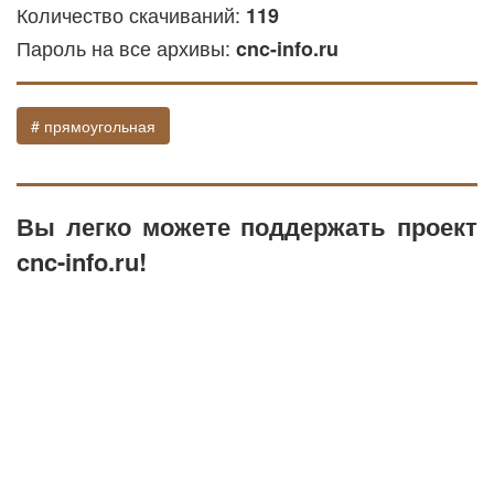
Количество скачиваний:
119
инструментов позволяет упростить
Пароль на все архивы:
процесс работы и добиться нужного
cnc-info.ru
результата с минимальными усилиями.
Софт ArtCAM и NS Studio предлагают и
# прямоугольная
простой способ создания и
редактирования STL и УП для Mach3. В
этих программах можно не только
Вы легко можете поддержать проект
просматривать процесс фрезеровки, но
и точно рассчитывать время создание
cnc-info.ru!
изделия.
Автоматизация расчёта УП в
программах снимает необходимость от
рутины при создании как единичных
моделей, так и партии моделей.
Программы ArtCAM и NS Studio для
редактирования STL файлов и работы
с ЧПУ пока наиболее интересное