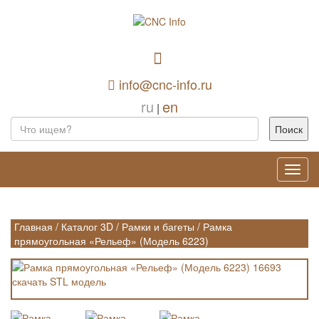
info@cnc-info.ru
ru
en
|
Toggl
navig
Главная
/
Каталог 3D
/
Рамки и багеты
/
Рамка
прямоугольная «Рельеф» (Модель 6223)