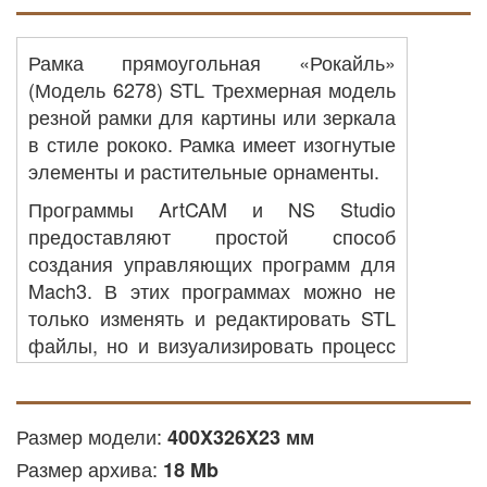
Рамка прямоугольная «Рокайль»
(Модель 6278) STL Трехмерная модель
резной рамки для картины или зеркала
в стиле рококо. Рамка имеет изогнутые
элементы и растительные орнаменты.
Программы ArtCAM и NS Studio
предоставляют простой способ
создания управляющих программ для
Mach3. В этих программах можно не
только изменять и редактировать STL
файлы, но и визуализировать процесс
будущей фрезеровки изделия, и
конечно автоматически рассчитывать
время фрезеровки изделия на станке.
Размер модели:
400X326X23 мм
Встроенный в программу набор
Размер архива:
18 Mb
инструментов позволяет упростить