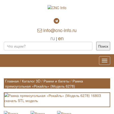
info@cnc-info.ru
ru
en
|
Toggl
navig
Главная
/
Каталог 3D
/
Рамки и багеты
/
Рамка
прямоугольная «Рокайль» (Модель 6278)