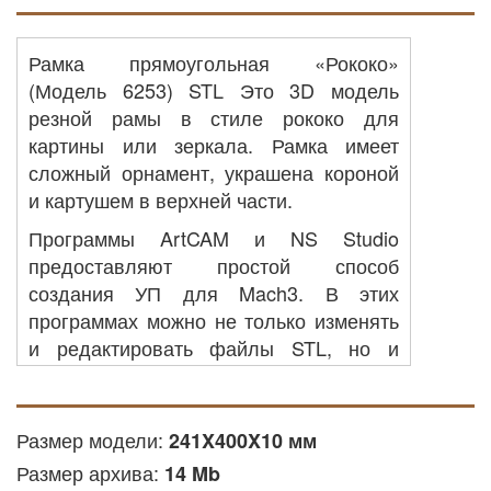
Рамка прямоугольная «Рококо»
(Модель 6253) STL Это 3D модель
резной рамы в стиле рококо для
картины или зеркала. Рамка имеет
сложный орнамент, украшена короной
и картушем в верхней части.
Программы ArtCAM и NS Studio
предоставляют простой способ
создания УП для Mach3. В этих
программах можно не только изменять
и редактировать файлы STL, но и
визуализировать процесс будущей
фрезеровки изделия, и конечно
получать время выполнения работы на
Размер модели:
241X400X10 мм
станке. Встроенный в программу набор
Размер архива:
14 Mb
инструментов позволяет упростить