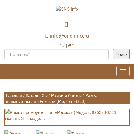
info@cnc-info.ru
ru
en
|
Toggl
navig
Главная
/
Каталог 3D
/
Рамки и багеты
/
Рамка
прямоугольная «Рококо» (Модель 6253)