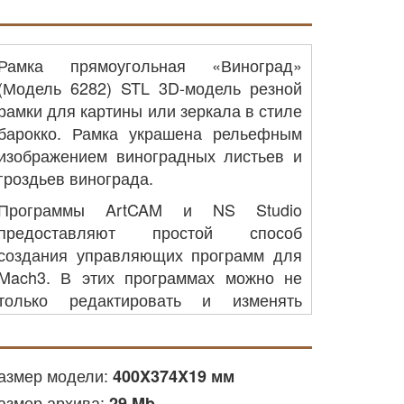
Рамка прямоугольная «Виноград»
(Модель 6282) STL 3D-модель резной
рамки для картины или зеркала в стиле
барокко. Рамка украшена рельефным
изображением виноградных листьев и
гроздьев винограда.
Программы ArtCAM и NS Studio
предоставляют простой способ
создания управляющих программ для
Mach3. В этих программах можно не
только редактировать и изменять
файлы STL, а так же просматривать
процесс будущей фрезеровки , и
конечно автоматически рассчитывать
азмер модели:
400X374X19 мм
время фрезеровки изделия на станке.
азмер архива:
29 Mb