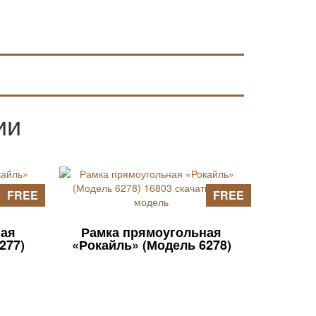
NS Studio для редактирования STL
файлов и работы с ЧПУ пока наиболее
интересное решение.
ии
FREE
FREE
ная
Рамка прямоугольная
277)
«Рокайль» (Модель 6278)