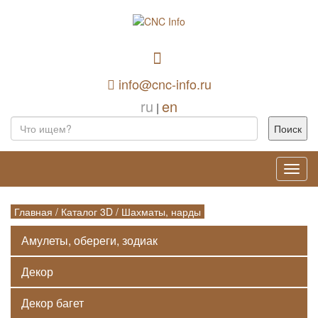
info@cnc-info.ru
ru
en
|
Toggl
navig
Главная
/
Каталог 3D
/
Шахматы, нарды
Амулеты, обереги, зодиак
Декор
Декор багет