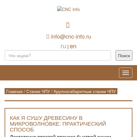
info@cnc-info.ru
ru
en
|
Toggl
navig
Главная
/
Станки ЧПУ
/
Крупногабаритные станки ЧПУ
КАК Я СУШУ ДРЕВЕСИНУ В
МИКРОВОЛНОВКЕ: ПРАКТИЧЕСКИЙ
СПОСОБ
Достаточно простой процесс быстрой сушки