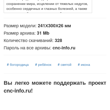
сохранении мира, исцелении от тяжелых недугов,
особенно сердечных и глазных болезней, а также
о защите от бед и принятии судьбоносных
решений в трудные времена.
Размер модели:
241Х300Х26 мм
Представленная цифровая 3D-модель
разработана для производства рельефных
Размер архива:
31 Mb
изображений на станках с ЧПУ. Файл в формате
Количество скачиваний:
328
STL оптимизирован под задачи, которые решает
высокоточная фрезеровка по дереву или другим
Пароль на все архивы:
cnc-info.ru
материалам, позволяя передать тончайшие
детали оригинальной иконографии и
орнаментальное оформление фона и рамы.
# богородица
# ребёнок
# святой
# икона
Вы легко можете поддержать проект
cnc-info.ru!