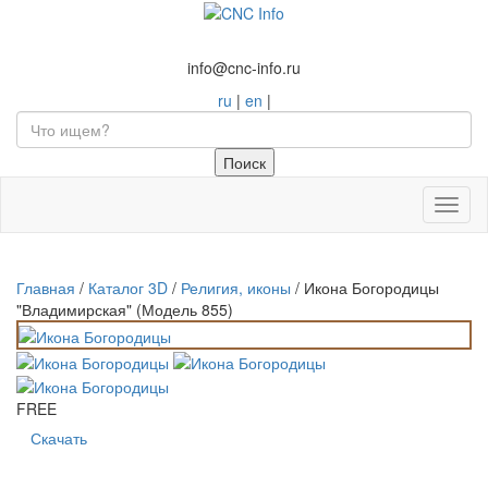
info@cnc-info.ru
ru
|
en
|
Toggl
naviga
Главная
/
Каталог 3D
/
Религия, иконы
/
Икона Богородицы
"Владимирская" (Модель 855)
FREE
Скачать