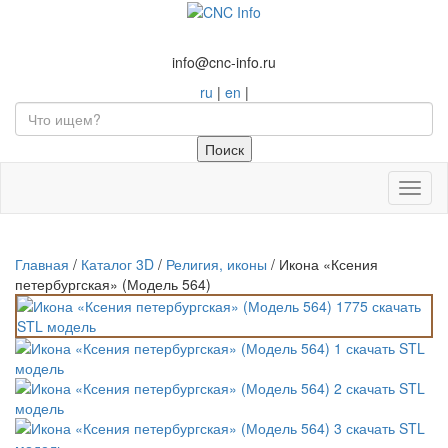
info@cnc-info.ru
ru
|
en
|
Toggl
naviga
Главная
/
Каталог 3D
/
Религия, иконы
/
Икона «Ксения
петербургская» (Модель 564)