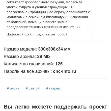
себя крест добровольного безумия, молясь за
упокой супруга и утешая страждущих. В
православной традиции к ее образу обращаются с
молитвами о семейном благополучии, исцелении
от болезней, помощи в поиске жилья и
преодолении тяжелых жизненных испытаний.
Цифровой файл представляет собой
детализированную 3D-модель в формате STL,
предназначенную для изготовления рельефных
Размер модели:
390х308х34 мм
изображений. Данное изделие применяется для
последующей фрезеровки на станках с ЧПУ из
Размер архива:
29 Mb
дерева, камня или полимерных материалов, а
Количество скачиваний:
125
также для послойного выращивания на 3D-
принтерах.
Пароль на все архивы:
cnc-info.ru
# икона
# святой
# старец
Вы легко можете поддержать проект